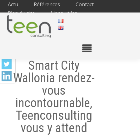
Actu
Références
Contact
Plan du site
Liens utiles
Smart City
Wallonia rendez-
vous
incontournable,
Teenconsulting
vous y attend